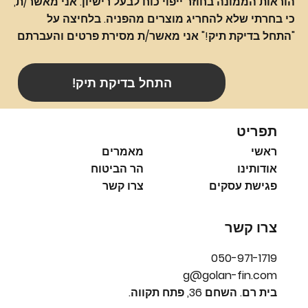
הוראות הממונה בחוזר ייפוי כוח לבעל רישיון. אני מאשר/ת,
כי בחרתי שלא להחריג מוצרים מהפניה. בלחיצה על
"התחל בדיקת תיק!" אני מאשר/ת מסירת פרטים והעברתם
!התחל בדיקת תיק
תפריט
ראשי
מאמרים
אודותינו
הר הביטוח
פגישת עסקים
צרו קשר
צרו קשר
050-971-1719
g@golan-fin.com
בית רם. השחם 36, פתח תקווה.