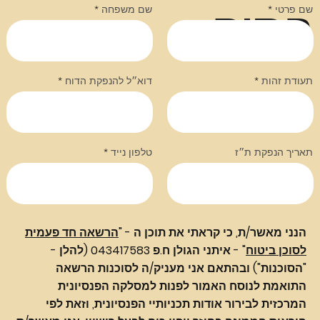
התיק
שם פרטי
שם משפחה
תעודת זהות
דוא״ל להנפקת הדוח
תאריך הנפקת ת״ז
טלפון נייד
הנני מאשר/ת, כי קראתי את תוכן ה - "
הרשאה חד פעמית
לסוכן ביטוח
" - איתני הגולן ח.פ 043417583 (להלן -
"הסוכנות") ובהתאם אני מעניק/ה לסוכנות הרשאה
התואמת לנוסח האמור לפנות למסלקה הפנסיונית
המרכזית לבירור אודות תכניותיי הפנסיונית, וזאת לפי