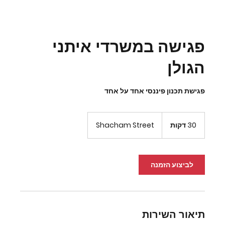
פגישה במשרדי איתני
הגולן
פגישת תכנון פיננסי אחד על אחד
30 דקות
3
Shacham Street
0
ד
ק
ו
לביצוע הזמנה
ת
תיאור השירות